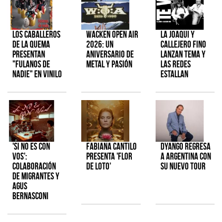
Los Caballeros
Wacken Open Air
La Joaqui y
de la Quema
2026: Un
Callejero Fino
presentan
aniversario de
lanzan tema y
"Fulanos de
metal y pasión
las redes
Nadie" en vinilo
estallan
'Si No Es Con
Fabiana Cantilo
Dyango regresa
Vos':
presenta 'Flor
a Argentina con
colaboración
de Loto'
su nuevo tour
de Migrantes y
Agus
Bernasconi