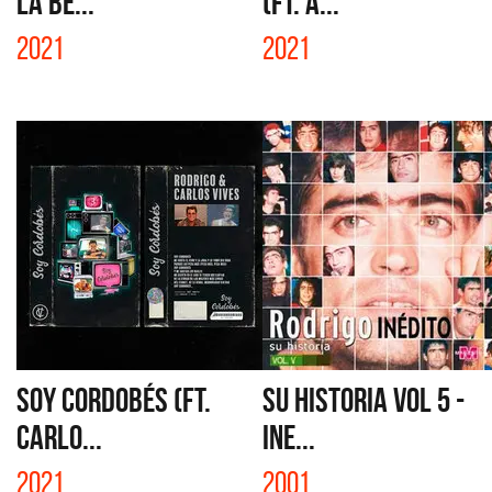
LA BE...
(FT. A...
2021
2021
SOY CORDOBÉS (FT.
SU HISTORIA VOL 5 -
CARLO...
INE...
2021
2001