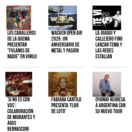
Los Caballeros
Wacken Open Air
La Joaqui y
de la Quema
2026: Un
Callejero Fino
presentan
aniversario de
lanzan tema y
"Fulanos de
metal y pasión
las redes
Nadie" en vinilo
estallan
'Si No Es Con
Fabiana Cantilo
Dyango regresa
Vos':
presenta 'Flor
a Argentina con
colaboración
de Loto'
su nuevo tour
de Migrantes y
Agus
Bernasconi