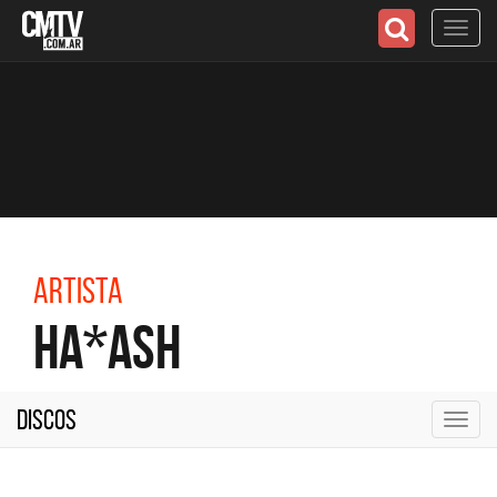
Toggl
navig
Artista
Ha*Ash
Discos
Toggl
navig