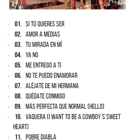
01.
SI TÚ QUIERES SER
02.
AMOR A MEDIAS
03.
TU MIRADA EN MÍ
04.
YA NO
05.
ME ENTREGO A TI
06.
NO TE PUEDO ENAMORAR
07.
ALÉJATE DE MI HERMANA
08.
QUÉDATE CONMIGO
09.
MÁS PERFECTA QUE NORMAL (HELLO)
10.
VAQUERA (I WANT TO BE A COWBOY´S SWEET
HEART)
11.
POBRE DIABLA