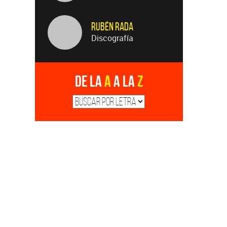
Rubén Rada
Discografía
De la
A
a la
Z