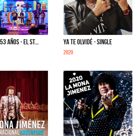
3 AÑOS - EL ST...
YA TE OLVIDÉ - SINGLE
2020
ui
Migrantes