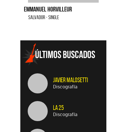
SALVADOR - SINGLE
FLOR DE LO
Javier Malosetti
Discografía
La 25
Discografía
Luis Alberto Spinetta
Discografía