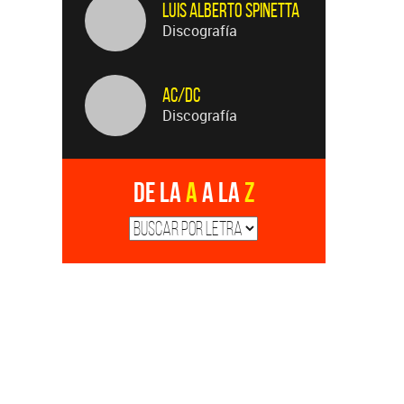
AC/DC
Discografía
De la
A
a la
Z