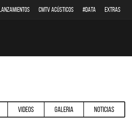
LANZAMIENTOS
CMTV ACÚSTICOS
#DATA
EXTRAS
Videos
Galeria
Noticias
DESTACADOS
DESTACADOS
LEPPARD REGRESA A
EL DOCUMENTAL DE LOS