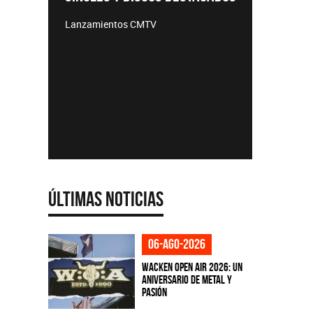
TEMPO
Lanzamientos CMTV
Acústicos
e
Últimas Noticias
06-ago-2026
Wacken Open Air 2026: Un
aniversario de metal y
pasión