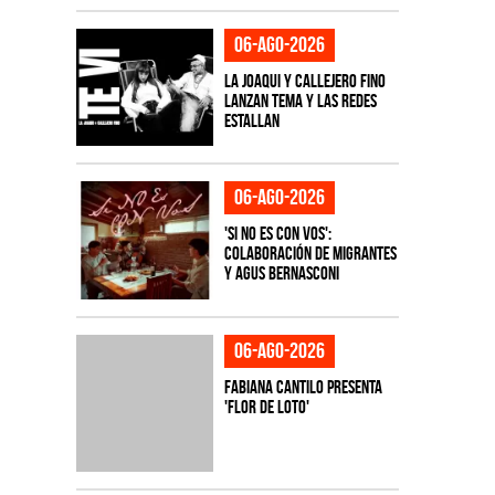
06-ago-2026
La Joaqui y Callejero Fino
lanzan tema y las redes
estallan
06-ago-2026
'Si No Es Con Vos':
colaboración de Migrantes
y Agus Bernasconi
06-ago-2026
Fabiana Cantilo presenta
'Flor de Loto'