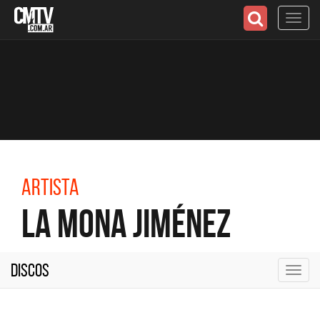
Toggl
navig
Artista
La Mona Jiménez
Discos
Toggl
navig