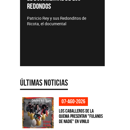
TEMPO
Lanzamientos CMTV
Acústicos
e
Últimas Noticias
07-ago-2026
Los Caballeros de la
Quema presentan "Fulanos
de Nadie" en vinilo