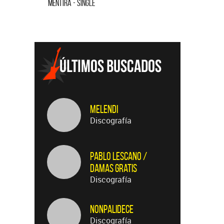
CUANDO QUIERAS, DONDE QUIERAS - SINGLE
TE VI - SIN
Melendi
Discografía
Pablo Lescano /
Damas Gratis
Discografía
Nonpalidece
Discografía