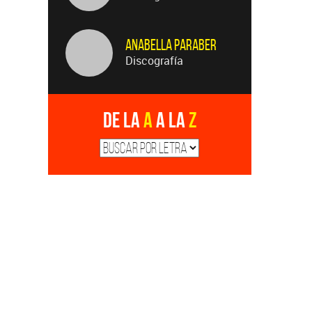
Anabella Paraber
Discografía
De la
A
a la
Z