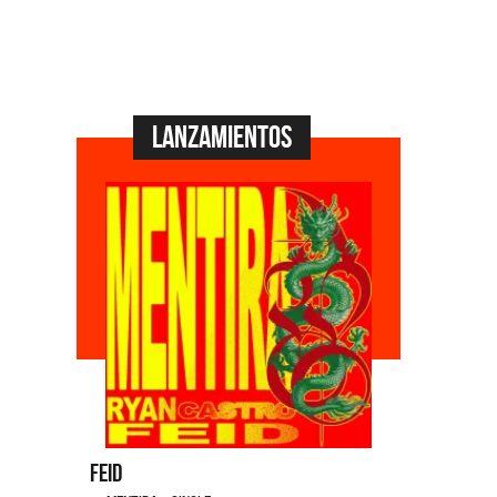
Lanzamientos
Dyango
La Joaqui