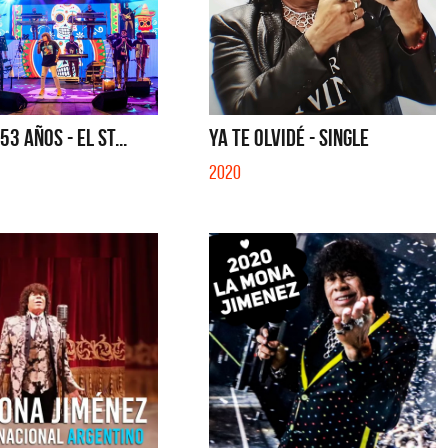
3 AÑOS - EL ST...
YA TE OLVIDÉ - SINGLE
2020
lmeras
Feid