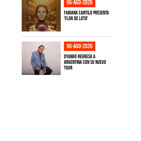
06-ago-2026
Fabiana Cantilo presenta
'Flor de Loto'
06-ago-2026
Dyango regresa a
Argentina con su nuevo
tour