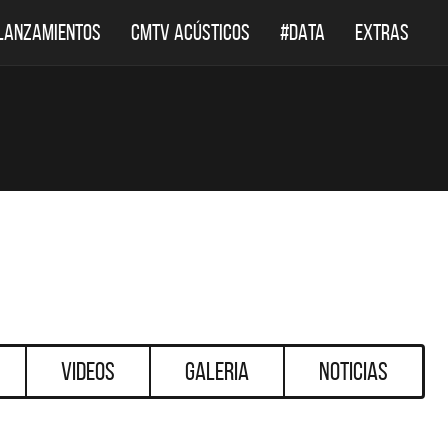
LANZAMIENTOS
CMTV ACÚSTICOS
#DATA
EXTRAS
Videos
Galeria
Noticias
DESTACADOS
DESTACADOS
LEPPARD REGRESA A
EL DOCUMENTAL DE LOS