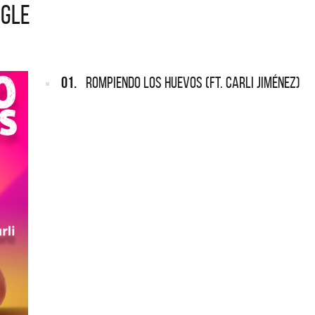
NGLE
NTINA
REDONDOS
pard vuelve a Argentina
Patricio Rey y sus Redonditos d
Ricota, el documental
01.
ROMPIENDO LOS HUEVOS (FT. CARLI JIMÉNEZ)