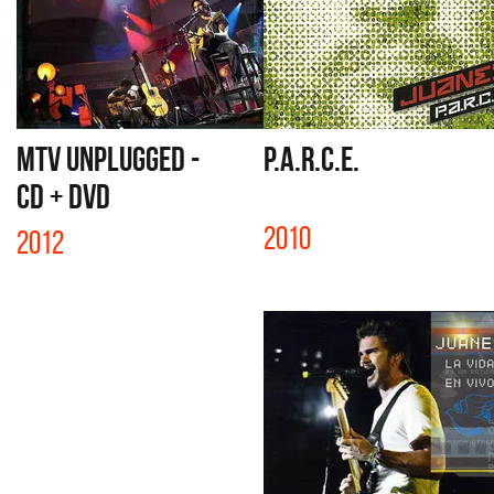
MTV UNPLUGGED -
P.A.R.C.E.
CD + DVD
2010
2012