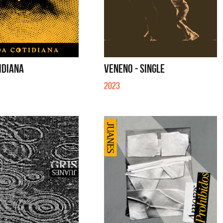
IDIANA
VENENO - SINGLE
2023
tes
Los Palmeras