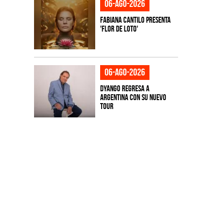
06-ago-2026
Fabiana Cantilo presenta
'Flor de Loto'
06-ago-2026
Dyango regresa a
Argentina con su nuevo
tour