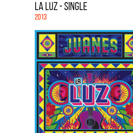
LA LUZ - SINGLE
La col
2013
Acústi
nuevos 