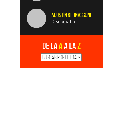
Agustín Bernasconi
Discografía
De la
A
a la
Z