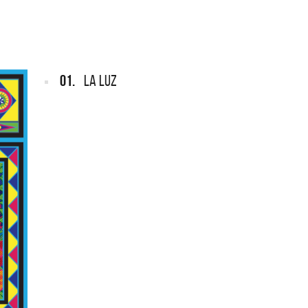
ARGENTINA
ección completa de los CMTV
cos. Todos los meses se suman
Def Leppard vuelve a Argentina
artistas.
01.
LA LUZ