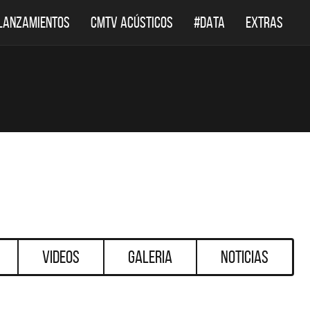
LANZAMIENTOS
CMTV ACÚSTICOS
#DATA
EXTRAS
Videos
Galeria
Noticias
DESTACADOS
DESTACADOS
 ACÚSTICOS
DEF LEPPARD REGRESA A