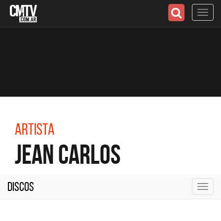
Toggl
navig
Artista
Jean Carlos
Discos
Toggl
navig