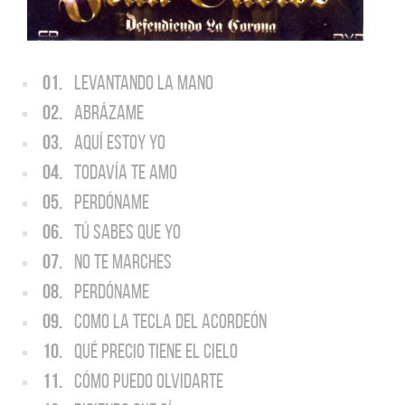
01.
LEVANTANDO LA MANO
02.
ABRÁZAME
03.
AQUÍ ESTOY YO
04.
TODAVÍA TE AMO
05.
PERDÓNAME
06.
TÚ SABES QUE YO
07.
NO TE MARCHES
08.
PERDÓNAME
09.
COMO LA TECLA DEL ACORDEÓN
10.
QUÉ PRECIO TIENE EL CIELO
11.
CÓMO PUEDO OLVIDARTE