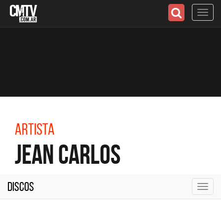
Toggl
navig
Artista
Jean Carlos
Discos
Toggl
navig