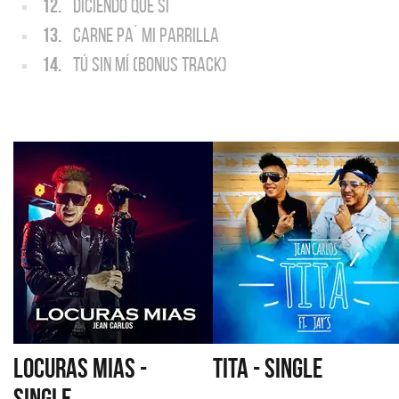
12.
DICIENDO QUE SÍ
13.
CARNE PA´ MI PARRILLA
14.
TÚ SIN MÍ (BONUS TRACK)
LOCURAS MIAS -
TITA - SINGLE
SINGLE