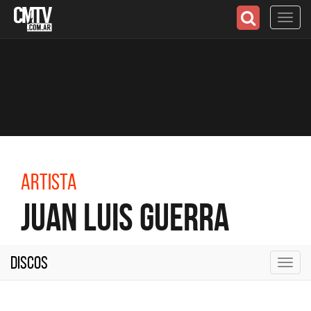
Toggl
navig
Artista
Juan Luis Guerra
Discos
Toggl
navig