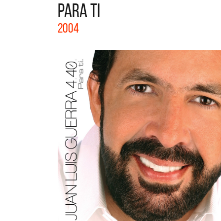
PARA TI
La col
2004
Acústi
nuevos 