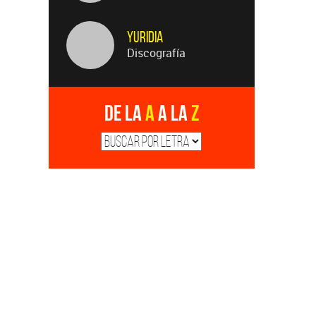
Yuridia
Discografía
De la
A
a la
Z