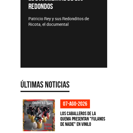
REDONDOS
Lanzamie
Patricio Rey y sus Redonditos de
Ricota, el documental
Últimas Noticias
07-ago-2026
Los Caballeros de la
Quema presentan "Fulanos
de Nadie" en vinilo