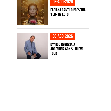
06-ago-2026
Fabiana Cantilo presenta
'Flor de Loto'
06-ago-2026
Dyango regresa a
Argentina con su nuevo
tour