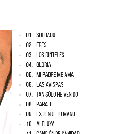
ARGENTINA
ección completa de los CMTV
cos. Todos los meses se suman
Def Leppard vuelve a Argentina
artistas.
01.
SOLDADO
02.
ERES
03.
LOS DINTELES
04.
GLORIA
05.
MI PADRE ME AMA
06.
LAS AVISPAS
07.
TAN SÓLO HE VENIDO
08.
PARA TI
09.
EXTIENDE TU MANO
10.
ALELUYA
11.
CANCIÓN DE SANIDAD