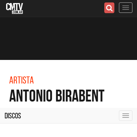
Toggl
navig
Artista
Antonio Birabent
Discos
Toggl
navig