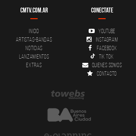
CMTV.com.ar
Conectate
Inicio
YouTube
Artistas-Bandas
Instagram
Noticias
Facebook
Lanzamientos
Tik Tok
Extras
Quienes somos
Contacto