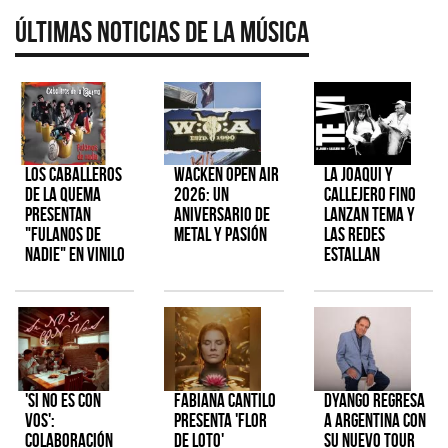
Últimas Noticias de la Música
Los Caballeros
Wacken Open Air
La Joaqui y
de la Quema
2026: Un
Callejero Fino
presentan
aniversario de
lanzan tema y
"Fulanos de
metal y pasión
las redes
Nadie" en vinilo
estallan
'Si No Es Con
Fabiana Cantilo
Dyango regresa
Vos':
presenta 'Flor
a Argentina con
colaboración
de Loto'
su nuevo tour