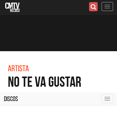
Toggl
navig
Artista
No Te Va Gustar
Discos
Toggl
navig