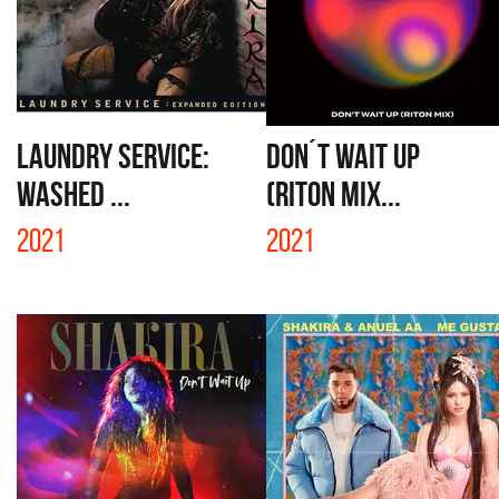
LAUNDRY SERVICE:
DON´T WAIT UP
WASHED ...
(RITON MIX...
2021
2021