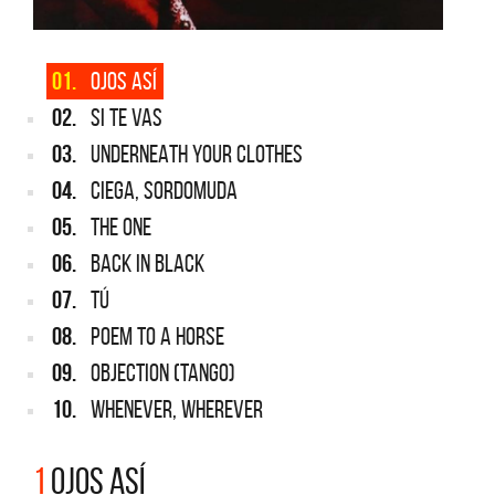
01.
OJOS ASÍ
02.
SI TE VAS
03.
UNDERNEATH YOUR CLOTHES
04.
CIEGA, SORDOMUDA
05.
THE ONE
06.
BACK IN BLACK
07.
TÚ
08.
POEM TO A HORSE
09.
OBJECTION (Tango)
10.
WHENEVER, WHEREVER
1
OJOS ASÍ