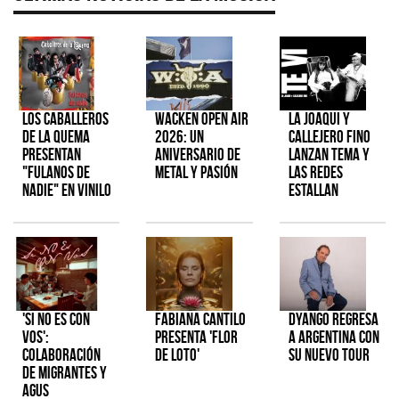
Los Caballeros
Wacken Open Air
La Joaqui y
de la Quema
2026: Un
Callejero Fino
presentan
aniversario de
lanzan tema y
"Fulanos de
metal y pasión
las redes
Nadie" en vinilo
estallan
'Si No Es Con
Fabiana Cantilo
Dyango regresa
Vos':
presenta 'Flor
a Argentina con
colaboración
de Loto'
su nuevo tour
de Migrantes y
Agus