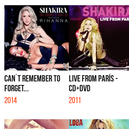
CAN´T REMEMBER TO
LIVE FROM PARÍS -
FORGET...
CD+DVD
2014
2011