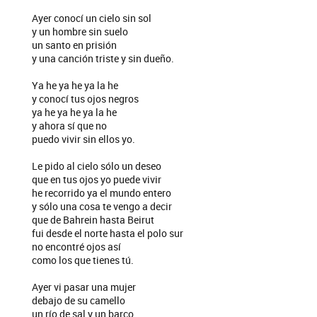
Ayer conocí un cielo sin sol
y un hombre sin suelo
un santo en prisión
y una canción triste y sin dueño.
Ya he ya he ya la he
y conocí tus ojos negros
ya he ya he ya la he
y ahora sí que no
puedo vivir sin ellos yo.
Le pido al cielo sólo un deseo
que en tus ojos yo puede vivir
he recorrido ya el mundo entero
y sólo una cosa te vengo a decir
que de Bahrein hasta Beirut
fui desde el norte hasta el polo sur
no encontré ojos así
como los que tienes tú.
Ayer vi pasar una mujer
debajo de su camello
un río de sal y un barco