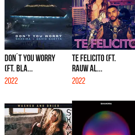
DON´T YOU WORRY
TE FELICITO (FT.
(FT. BLA...
RAUW AL...
2022
2022