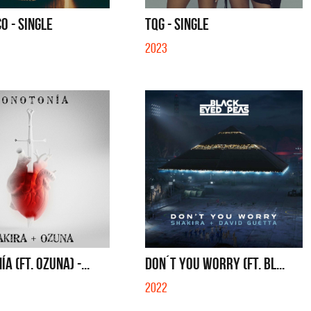
S CON VOS - SINGLE
YO SOY - SINGLE
O - SINGLE
TQG - SINGLE
2023
A (FT. OZUNA) -...
DON´T YOU WORRY (FT. BL...
2022