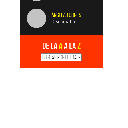
Ángela Torres
Discografía
De la
A
a la
Z