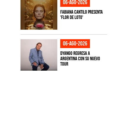
06-ago-2026
Fabiana Cantilo presenta
'Flor de Loto'
06-ago-2026
Dyango regresa a
Argentina con su nuevo
tour