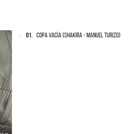
ARGENTINA
ección completa de los CMTV
cos. Todos los meses se suman
Def Leppard vuelve a Argentina
artistas.
01.
COPA VACÍA (SHAKIRA - MANUEL TURIZO)