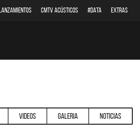
LANZAMIENTOS
CMTV ACÚSTICOS
#DATA
EXTRAS
Videos
Galeria
Noticias
DESTACADOS
DESTACADOS
 ACÚSTICOS
DEF LEPPARD REGRESA A