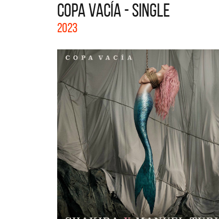
COPA VACÍA - SINGLE
La col
2023
Acústi
nuevos 