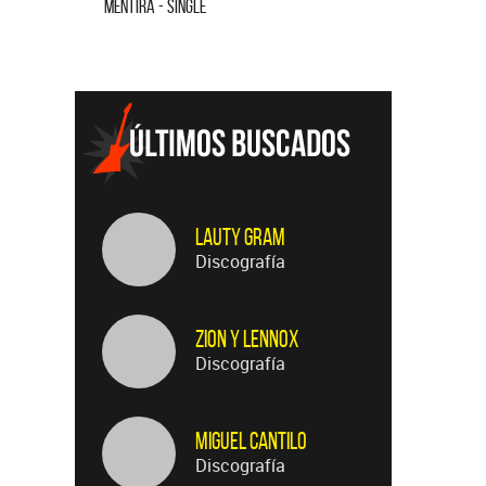
MENTIRA - SINGLE
CUANDO QUI
Lauty Gram
Discografía
Zion Y Lennox
Discografía
Miguel Cantilo
Discografía