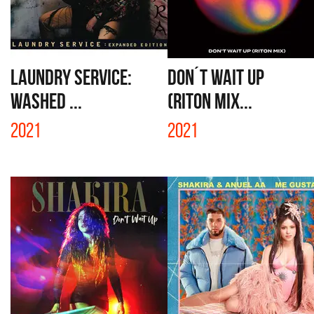
LAUNDRY SERVICE:
DON´T WAIT UP
WASHED ...
(RITON MIX...
2021
2021