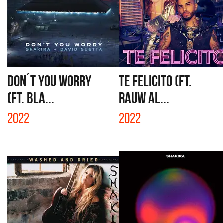
DON´T YOU WORRY
TE FELICITO (FT.
(FT. BLA...
RAUW AL...
2022
2022