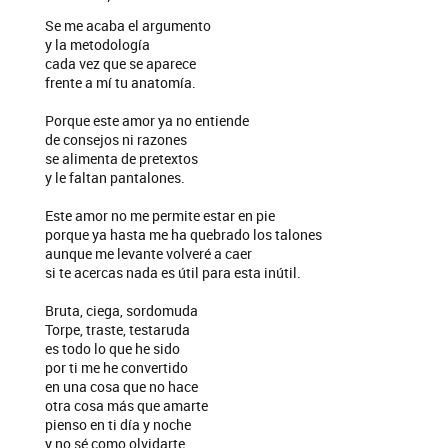
Se me acaba el argumento
y la metodología
cada vez que se aparece
frente a mí tu anatomía.
Porque este amor ya no entiende
de consejos ni razones
se alimenta de pretextos
y le faltan pantalones.
Este amor no me permite estar en pie
porque ya hasta me ha quebrado los talones
aunque me levante volveré a caer
si te acercas nada es útil para esta inútil.
Bruta, ciega, sordomuda
Torpe, traste, testaruda
es todo lo que he sido
por ti me he convertido
en una cosa que no hace
otra cosa más que amarte
pienso en ti día y noche
y no sé como olvidarte.