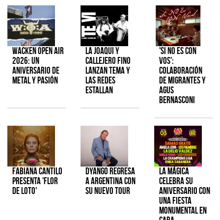
Wacken Open Air
La Joaqui y
'Si No Es Con
2026: Un
Callejero Fino
Vos':
aniversario de
lanzan tema y
colaboración
metal y pasión
las redes
de Migrantes y
estallan
Agus
Bernasconi
Fabiana Cantilo
Dyango regresa
La Mágica
presenta 'Flor
a Argentina con
celebra su
de Loto'
su nuevo tour
aniversario con
una fiesta
monumental en