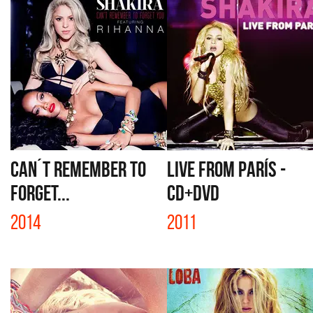
CAN´T REMEMBER TO
LIVE FROM PARÍS -
FORGET...
CD+DVD
2014
2011