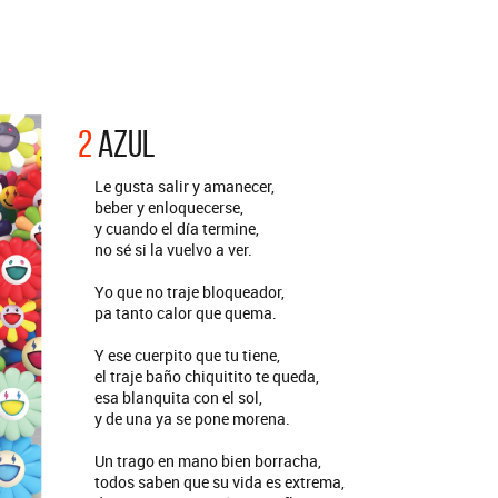
ORADAS
cos exclusivos
2
AZUL
Le gusta salir y amanecer,
beber y enloquecerse,
y cuando el día termine,
no sé si la vuelvo a ver.
Yo que no traje bloqueador,
pa tanto calor que quema.
Y ese cuerpito que tu tiene,
el traje baño chiquitito te queda,
esa blanquita con el sol,
y de una ya se pone morena.
Un trago en mano bien borracha,
todos saben que su vida es extrema,