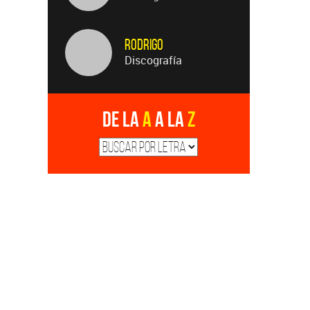
Rodrigo
Discografía
De la
A
a la
Z