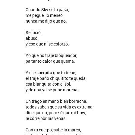
Cuando Sky se lo pasó,
me pegué, lo meneó,
nunca me dijo que no.
Se lució,
abusó,
y eso que ni se esforzó.
Yo que no traje bloqueador,
pa tanto calor que quema.
Y ese cuerpito que tu tiene,
el traje baño chiquitito te queda,
esa blanquita con el sol,
y de una ya se pone morena.
Un trago en mano bien borracha,
todos saben que su vida es extrema,
dice que no, pero sé que mi flow,
le corre por las venas.
Con tu cuerpo, sube la marea,