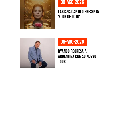
06-ago-2026
Fabiana Cantilo presenta
'Flor de Loto'
06-ago-2026
Dyango regresa a
Argentina con su nuevo
tour