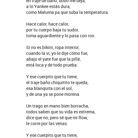
en traje de baño, bobo me deja,
a lo Yankee estás dura,
como Maluma pa que suba la temperatura.
Hace calor, hace calor,
por tu cuerpo baja tu sudor,
toma aguardiente y lo pasa con ron.
Si no es bikini, ropa interior,
cuando la vi, yo le dije cómo fue,
abajo el yate fue que la pillé,
está loca y de todo prueba.
Y ese cuerpito que tu tiene,
el traje baño chiquitito te queda,
esa blanquita con el sol,
y de una ya se pone morena.
Un trago en mano bien borracha,
todos saben que su vida es extrema,
dice que no, pero sé que mi flow,
le corre por las venas.
Migrantes
Y ese cuerpito que tu tiene,