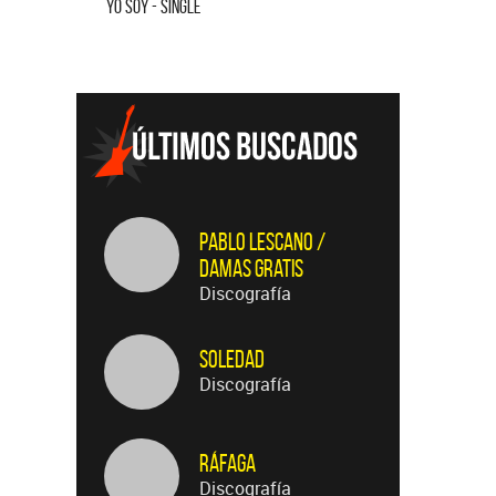
YO SOY - SINGLE
MENTIRA - 
Pablo Lescano /
Damas Gratis
Discografía
Soledad
Discografía
Ráfaga
Discografía