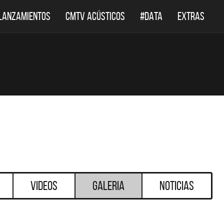
LANZAMIENTOS
CMTV ACÚSTICOS
#DATA
EXTRAS
Videos
Galeria
Noticias
DESTACADOS
DESTACADOS
ACÚSTICO: TODAS LAS
#DATA: TUTORIALES DE M