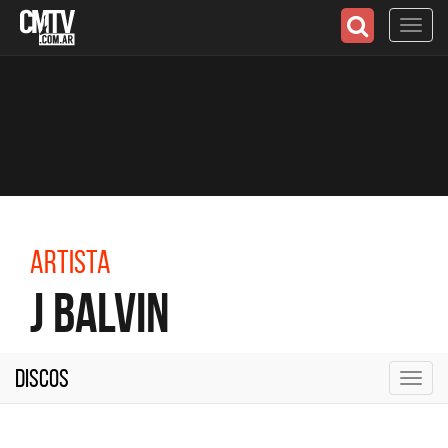
Toggl
navig
Artista
J Balvin
Discos
Toggl
navig