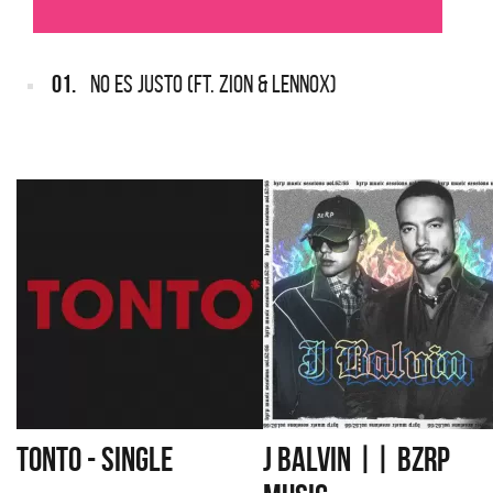
01.
NO ES JUSTO (FT. ZION & LENNOX)
TONTO - SINGLE
J BALVIN || BZRP