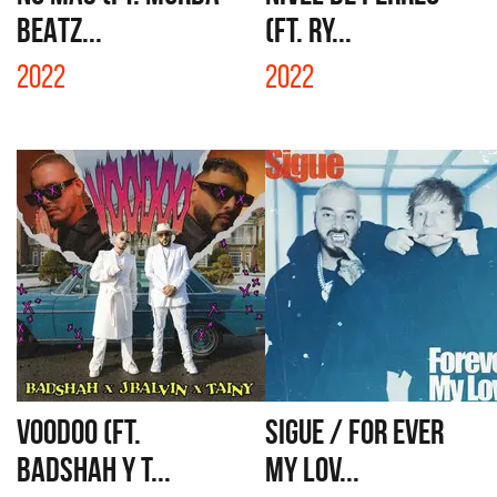
BEATZ...
(FT. RY...
2022
2022
VOODOO (FT.
SIGUE / FOR EVER
BADSHAH Y T...
MY LOV...