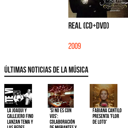
REAL (CD+DVD)
2009
Últimas Noticias de la Música
La Joaqui y
'Si No Es Con
Fabiana Cantilo
Callejero Fino
Vos':
presenta 'Flor
lanzan tema y
colaboración
de Loto'
las redes
de Migrantes y