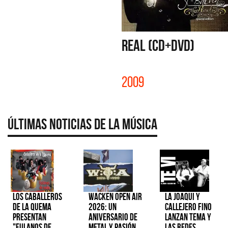
REAL (CD+DVD)
2009
Últimas Noticias de la Música
Los Caballeros
Wacken Open Air
La Joaqui y
de la Quema
2026: Un
Callejero Fino
presentan
aniversario de
lanzan tema y
"Fulanos de
metal y pasión
las redes