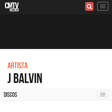
Toggl
navig
Artista
J Balvin
Discos
Toggl
navig