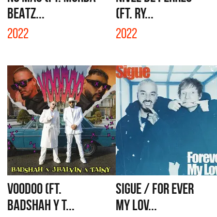
BEATZ...
(FT. RY...
2022
2022
VOODOO (FT.
SIGUE / FOR EVER
BADSHAH Y T...
MY LOV...