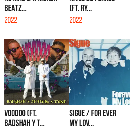
BEATZ...
(FT. RY...
2022
2022
VOODOO (FT.
SIGUE / FOR EVER
BADSHAH Y T...
MY LOV...