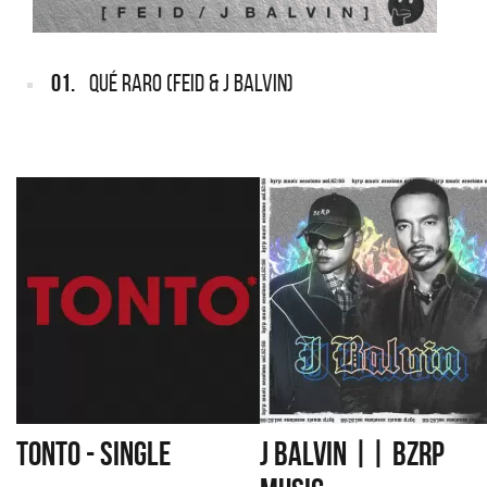
01.
QUÉ RARO (FEID & J BALVIN)
TONTO - SINGLE
J BALVIN || BZRP