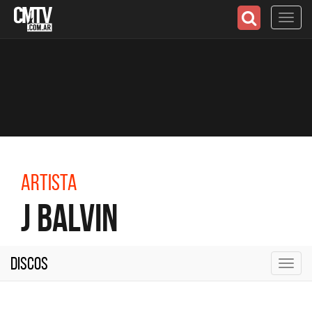
Toggl
navig
Artista
J Balvin
Discos
Toggl
navig