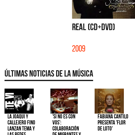
REAL (CD+DVD)
2009
Últimas Noticias de la Música
La Joaqui y
'Si No Es Con
Fabiana Cantilo
Callejero Fino
Vos':
presenta 'Flor
lanzan tema y
colaboración
de Loto'
las redes
de Migrantes y