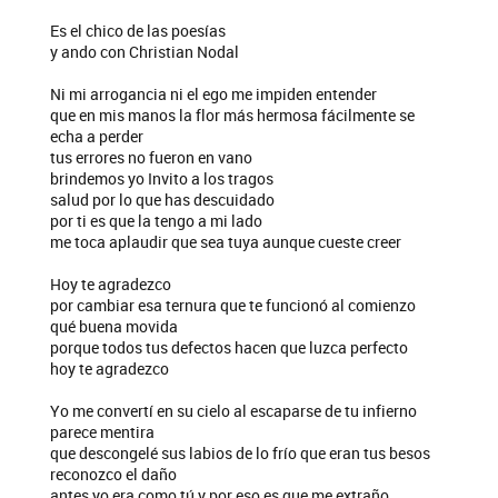
Es el chico de las poesías
y ando con Christian Nodal
Ni mi arrogancia ni el ego me impiden entender
que en mis manos la flor más hermosa fácilmente se
echa a perder
tus errores no fueron en vano
brindemos yo Invito a los tragos
salud por lo que has descuidado
por ti es que la tengo a mi lado
me toca aplaudir que sea tuya aunque cueste creer
Hoy te agradezco
por cambiar esa ternura que te funcionó al comienzo
qué buena movida
porque todos tus defectos hacen que luzca perfecto
hoy te agradezco
Yo me convertí en su cielo al escaparse de tu infierno
parece mentira
que descongelé sus labios de lo frío que eran tus besos
reconozco el daño
antes yo era como tú y por eso es que me extraño.