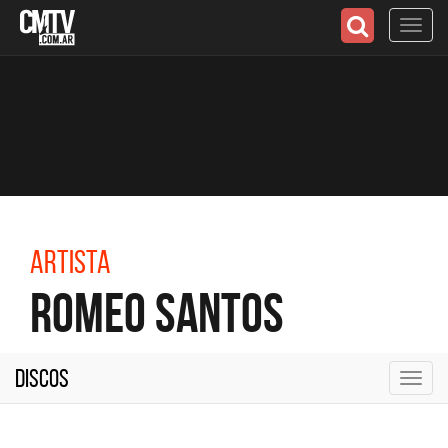
Toggl
navig
Artista
Romeo Santos
Discos
Toggl
navig