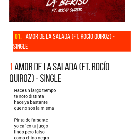
01.
AMOR DE LA SALADA (FT. ROCÍO QUIROZ) -
SINGLE
1
AMOR DE LA SALADA (FT. ROCÍO
QUIROZ) - SINGLE
Hace un largo tiempo
te noto distinta
hace ya bastante
que no sos la misma
Pinta de farsante
yo caí en tu juego
lindo pero falso
como chino negro