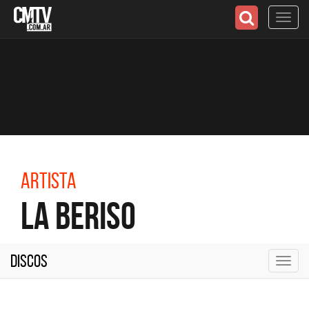
Toggl
navig
Artista
La Beriso
Discos
Toggl
navig