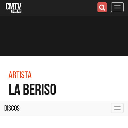
Toggl
navig
Artista
La Beriso
Discos
Toggl
navig