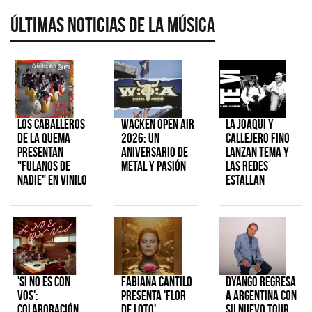
Últimas Noticias de la Música
Los Caballeros
Wacken Open Air
La Joaqui y
de la Quema
2026: Un
Callejero Fino
presentan
aniversario de
lanzan tema y
"Fulanos de
metal y pasión
las redes
Nadie" en vinilo
estallan
'Si No Es Con
Fabiana Cantilo
Dyango regresa
Vos':
presenta 'Flor
a Argentina con
colaboración
de Loto'
su nuevo tour