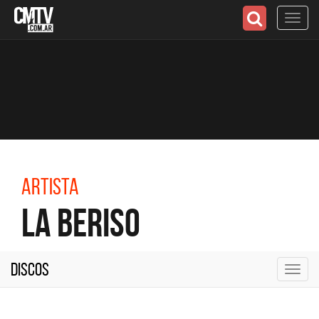
Toggl
navig
Artista
La Beriso
Discos
Toggl
navig