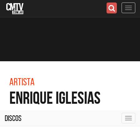
Toggl
navig
Artista
Enrique Iglesias
Discos
Toggl
navig