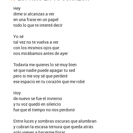
Hey
dime si alcanzas a ver
en una frase en un papel
todo lo que te intenté decir
Yo sé
tal vez no te vuelva a ver
con los mismos ojos que
nos mirábamos antes de ayer
Todavía me quieres lo sé muy bien
sé que nadie puede apagar tu sed
pero si me voy sé que perderé
ese espacio en tu corazón que me robé
Hoy
de nuevo se fue el invierno
y tu voz quedó en silencio
fue que el tiempo no nos perdonó
Entre luces y sombras oscuras que alumbran
y cubran la escasa ternura que queda atrás
solo vienes a hacerme llorar