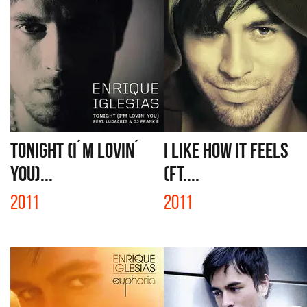
TONIGHT (I´M LOVIN´
I LIKE HOW IT FEELS
YOU)...
(FT....
2011
2011