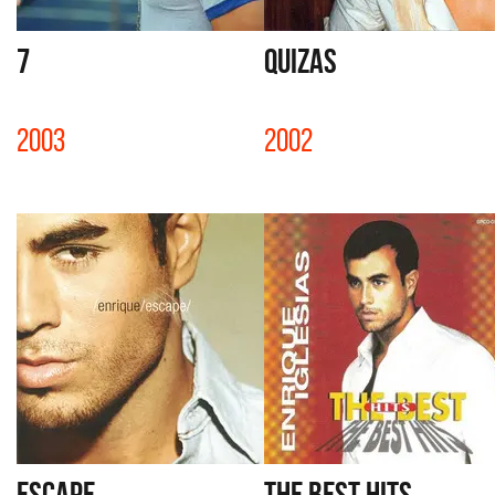
7
QUIZAS
2003
2002
ESCAPE
THE BEST HITS