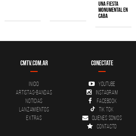
una fiesta
monumental en
CABA
CMTV.com.ar
Conectate
Inicio
YouTube
Artistas-Bandas
Instagram
Noticias
Facebook
Lanzamientos
Tik Tok
Extras
Quienes somos
Contacto