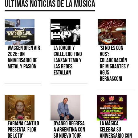
Últimas Noticias de la Música
Wacken Open Air
La Joaqui y
'Si No Es Con
2026: Un
Callejero Fino
Vos':
aniversario de
lanzan tema y
colaboración
metal y pasión
las redes
de Migrantes y
estallan
Agus
Bernasconi
Fabiana Cantilo
Dyango regresa
La Mágica
presenta 'Flor
a Argentina con
celebra su
de Loto'
su nuevo tour
aniversario con