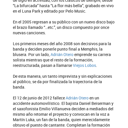
de siglo en actividad, con los clásicos de siempre, desde
“La bifurcada” hasta “La flor más bella”, grabado en vivo
en el Luna Park y editado por Pelo Music.
En el 2005 regresan a su público con un nuevo disco bajo
el brazo llamado “…etc.”, un disco compuesto por once
nuevas canciones.
Los primeros meses del año 2008 son decisivos para la
banda y deciden ponerle punto final a Memphis, la
blusera. Por un lado,
Adrián Otero
emprende su carrera
solista mientras que el resto de la formación,
reestructurada, pasan a llamarse
Viejos Lobos
.
De esta manera, un tanto imprevista y sin explicaciones
al público, se da por finalizada la trayectoria de la
banda.
El 12 de junio de 2012 fallece
Adrián Otero
en un
accidente automovilístico. El bajista Daniel Beiserman y
el saxofonista Emilio Villanueva deciden a mediados del
mismo año retomar el proyecto y convocan en la voz a
Martín Luka, un fan de la banda, quien merecidamente
obtuvo el puesto de cantante. Completan la formación