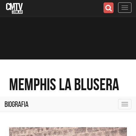
Toggl
navig
Memphis La Blusera
Biografia
Toggl
navig