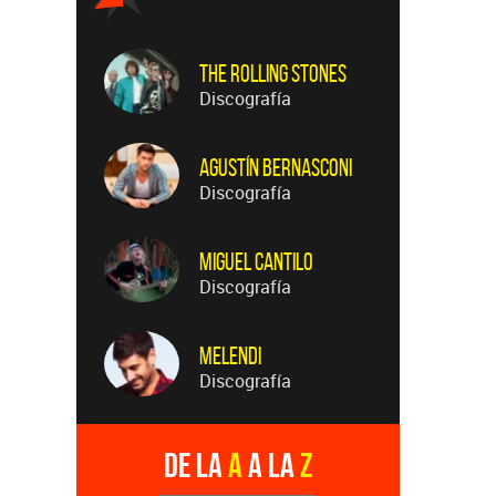
The Rolling Stones
Discografía
Agustín Bernasconi
Discografía
Miguel Cantilo
Discografía
Melendi
Discografía
De la
A
a la
Z