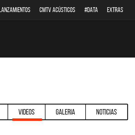
LANZAMIENTOS
CMTV ACÚSTICOS
#DATA
EXTRAS
Videos
Galeria
Noticias
DESTACADOS
DEST
CMTV ACÚSTICOS
DEF LEPPARD 