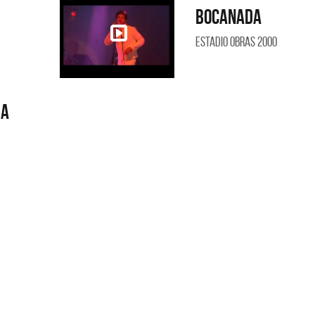
Bocanada
Estadio Obras 2000
ua
igrantes
Los Palmeras
SI NO ES CON VOS - SINGLE
YO SOY - SINGLE