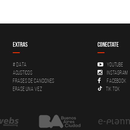
Extras
Conectate
# DATA
YouTube
Acusticos
Instagram
Frases de canciones
Facebook
Erase una vez
Tik Tok