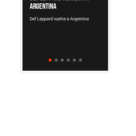
REDONDOS
 a Argentina
Patricio Rey y sus Redonditos de
Ricota, el documental