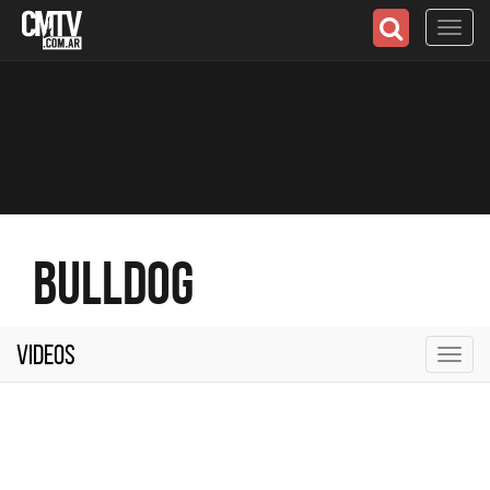
Toggl
navig
Bulldog
Videos
Toggl
navig