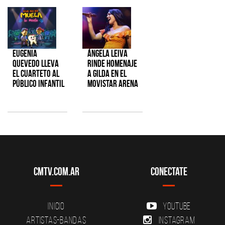
Eugenia
Ángela Leiva
Quevedo lleva
rinde homenaje
el cuarteto al
a Gilda en el
público infantil
Movistar Arena
CMTV.com.ar
Conectate
Inicio
YouTube
Artistas-Bandas
Instagram