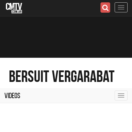
Toggl
navig
Bersuit Vergarabat
Videos
Toggl
navig