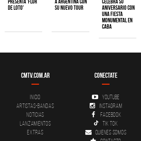
presenta 'Flor
a Argentina con
celebra su
de Loto'
su nuevo tour
aniversario con
una fiesta
monumental en
CABA
CMTV.com.ar
Conectate
Inicio
YouTube
Artistas-Bandas
Instagram
Noticias
Facebook
Lanzamientos
Tik Tok
Extras
Quienes somos
Contacto