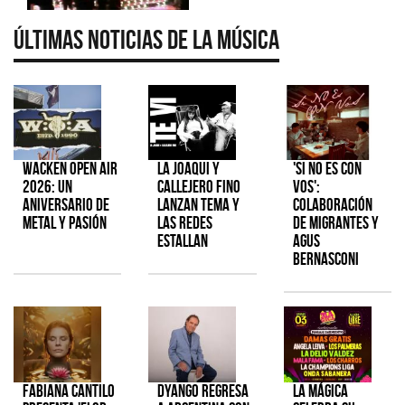
Últimas Noticias de la Música
Wacken Open Air
La Joaqui y
'Si No Es Con
2026: Un
Callejero Fino
Vos':
aniversario de
lanzan tema y
colaboración
metal y pasión
las redes
de Migrantes y
estallan
Agus
Bernasconi
Fabiana Cantilo
Dyango regresa
La Mágica