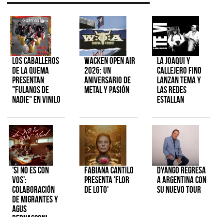
Los Caballeros
Wacken Open Air
La Joaqui y
de la Quema
2026: Un
Callejero Fino
presentan
aniversario de
lanzan tema y
"Fulanos de
metal y pasión
las redes
Nadie" en vinilo
estallan
'Si No Es Con
Fabiana Cantilo
Dyango regresa
Vos':
presenta 'Flor
a Argentina con
colaboración
de Loto'
su nuevo tour
de Migrantes y
Agus