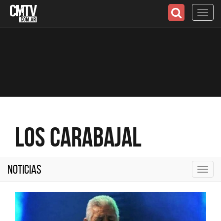
Toggl
navig
Los Carabajal
Noticias
Toggl
navig