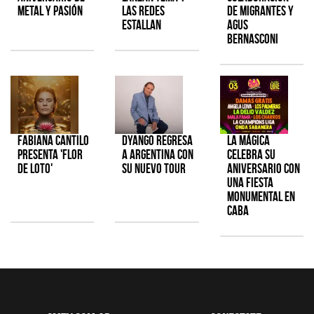
metal y pasión
las redes
de Migrantes y
estallan
Agus
Bernasconi
Fabiana Cantilo
Dyango regresa
La Mágica
presenta 'Flor
a Argentina con
celebra su
de Loto'
su nuevo tour
aniversario con
una fiesta
monumental en
CABA