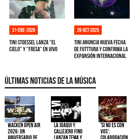
31-ene-2026
29-oct-2025
Tini Stoessel lanza “El
TINI anuncia nueva fecha
Cielo” y “Fresa” en vivo
de FUTTTURA y confirma la
expansión internacional
Últimas Noticias de la Música
Wacken Open Air
La Joaqui y
'Si No Es Con
2026: Un
Callejero Fino
Vos':
aniversario de
lanzan tema y
colaboración