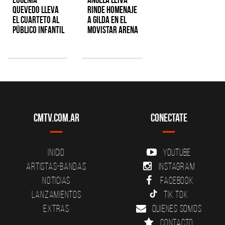
Quevedo lleva
rinde homenaje
el cuarteto al
a Gilda en el
público infantil
Movistar Arena
CMTV.com.ar
Conectate
Inicio
YouTube
Artistas-Bandas
Instagram
Noticias
Facebook
Lanzamientos
Tik Tok
Extras
Quienes somos
Contacto