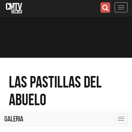
Toggl
navig
Las Pastillas del
Abuelo
Galeria
Toggl
navig