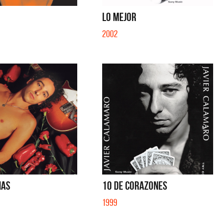
IBER (LADO BE) - EP
QUE NO SE MUELA LA MUELA - SINGLE
LO MEJOR
2002
NAS
10 DE CORAZONES
1999