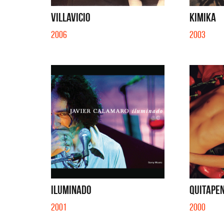
EN EL C
VILLAVICIO
KIMIKA
2006
2003
ILUMINADO
QUITAPE
2001
2000