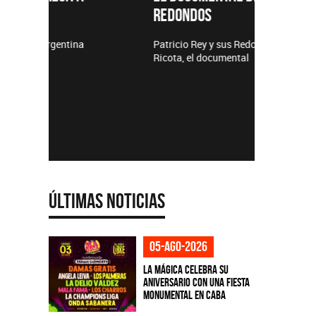
REDONDOS
Lanzamie
Patricio Rey y sus Redonditos de
Ricota, el documental
Últimas Noticias
05-ago-2026
La Mágica celebra su
aniversario con una fiesta
monumental en CABA