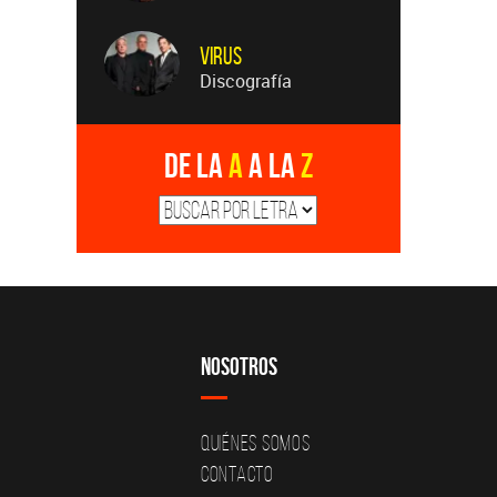
Virus
Discografía
De la
A
a la
Z
Nosotros
Quiénes Somos
Contacto