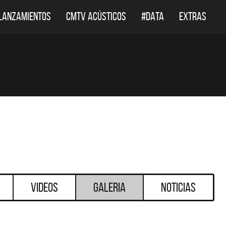
LANZAMIENTOS
CMTV ACÚSTICOS
#DATA
EXTRAS
Videos
Galeria
Noticias
DESTACADOS
DESTACADOS
 ACÚSTICOS
DEF LEPPARD REGRESA A