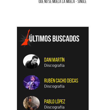
QUE NO SE MUELA LA MUELA - SINGLE
HOMENAJE A
Dani Martín
Discografía
Rubén Cacho Deicas
Discografía
Pablo López
Discografía