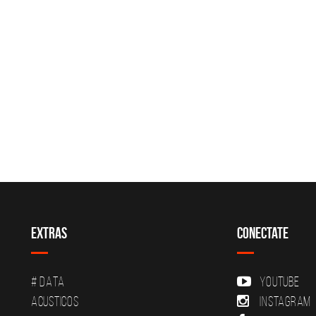
Extras
Conectate
# DATA
YouTube
Acusticos
Instagram