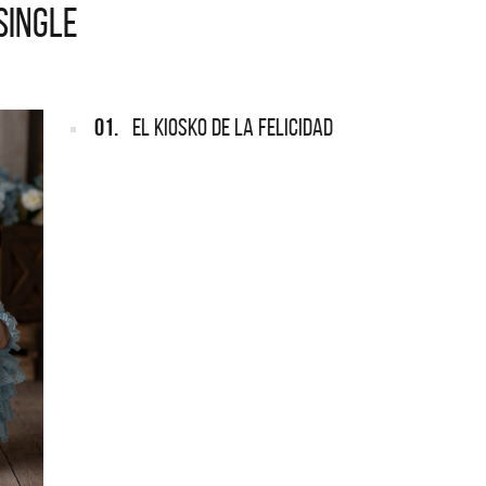
 SINGLE
ARGENTINA
ección completa de los CMTV
cos. Todos los meses se suman
Def Leppard vuelve a Argentina
artistas.
01.
EL KIOSKO DE LA FELICIDAD