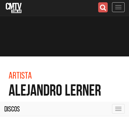
Toggl
navig
Artista
Alejandro Lerner
Discos
Toggl
navig