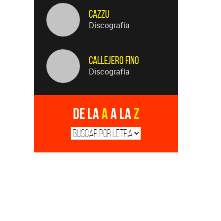
Callejero Fino
Discografía
De la
A
a la
Z