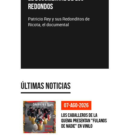
TEMPO
Lanzamientos CMTV
Acústicos
e
Últimas Noticias
07-ago-2026
Los Caballeros de la
Quema presentan "Fulanos
de Nadie" en vinilo