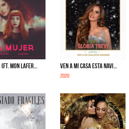
 (FT. MON LAFER...
VEN A MI CASA ESTA NAVI...
2020
ui
Migrantes