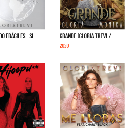
SINGLE
SI NO ES CON VOS - SINGLE
O FRÁGILES - SI...
GRANDE (GLORIA TREVI / ...
2020