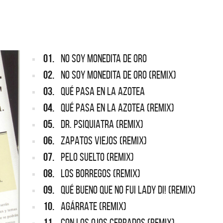
NTINA
REDONDOS
pard vuelve a Argentina
Patricio Rey y sus Redonditos d
Ricota, el documental
01.
NO SOY MONEDITA DE ORO
02.
NO SOY MONEDITA DE ORO (remix)
03.
QUÉ PASA EN LA AZOTEA
04.
QUÉ PASA EN LA AZOTEA (remix)
05.
DR. PSIQUIATRA (remix)
06.
ZAPATOS VIEJOS (remix)
07.
PELO SUELTO (remix)
08.
LOS BORREGOS (remix)
09.
QUÉ BUENO QUE NO FUI LADY DI! (remix)
10.
AGÁRRATE (remix)
11.
CON LOS OJOS CERRADOS (remix)