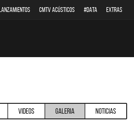
LANZAMIENTOS
CMTV ACÚSTICOS
#DATA
EXTRAS
Videos
Galeria
Noticias
DESTACADOS
DESTACADOS
LEPPARD REGRESA A
EL DOCUMENTAL DE LOS