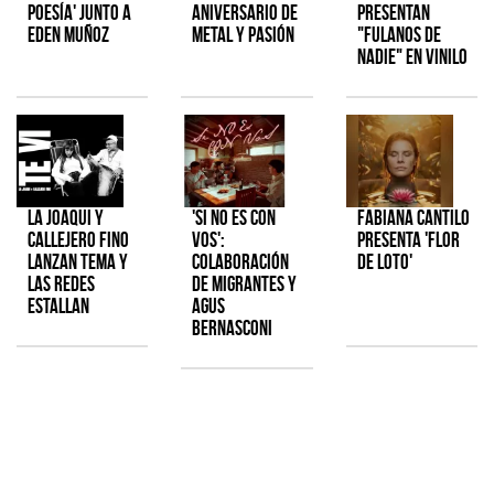
poesía' junto a
aniversario de
presentan
Eden Muñoz
metal y pasión
"Fulanos de
Nadie" en vinilo
La Joaqui y
'Si No Es Con
Fabiana Cantilo
Callejero Fino
Vos':
presenta 'Flor
lanzan tema y
colaboración
de Loto'
las redes
de Migrantes y
estallan
Agus
Bernasconi