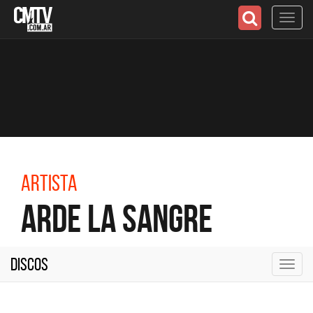
Toggl
navig
Artista
Arde La Sangre
Discos
Toggl
navig