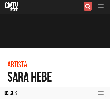
Toggl
navig
Artista
Sara Hebe
Discos
Toggl
navig