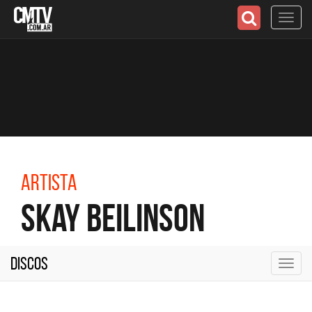
Toggl
navig
Artista
Skay Beilinson
Discos
Toggl
navig