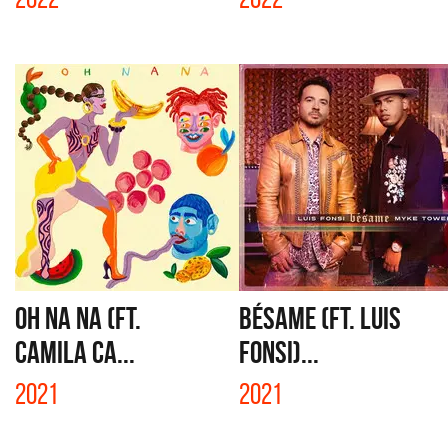
OH NA NA (FT.
BÉSAME (FT. LUIS
CAMILA CA...
FONSI)...
2021
2021