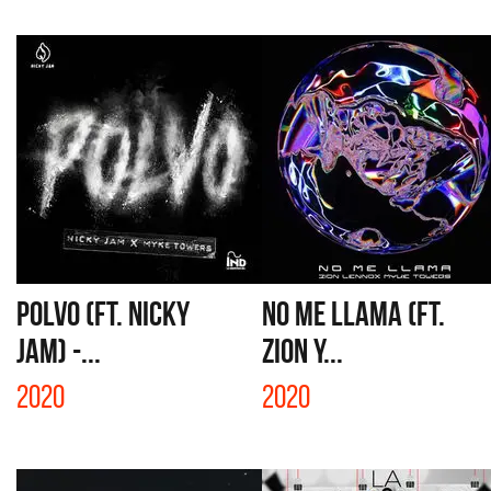
POLVO (FT. NICKY
NO ME LLAMA (FT.
JAM) -...
ZION Y...
2020
2020