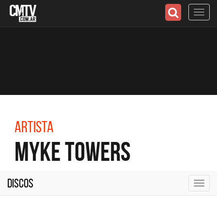
Toggl
navig
Artista
Myke Towers
Discos
Toggl
navig