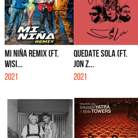
MI NIÑA REMIX (FT.
QUEDATE SOLA (FT.
WISI...
JON Z...
2021
2021