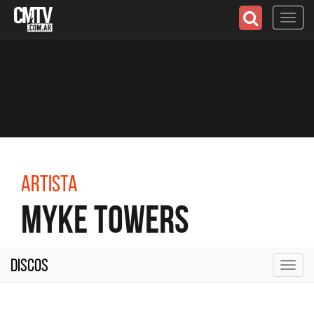
Toggl
navig
Artista
Myke Towers
Discos
Toggl
navig