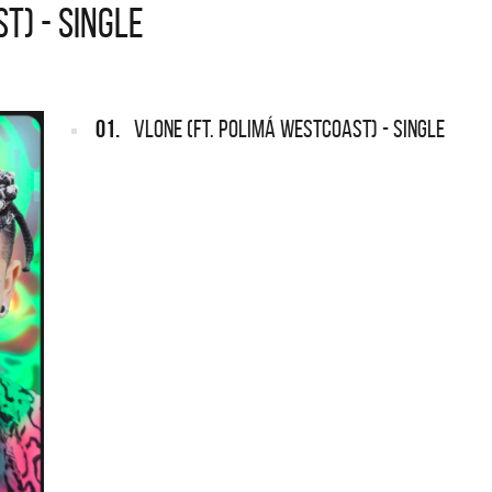
T) - SINGLE
GENTINA
REDONDOS
 Leppard vuelve a Argentina
Patricio Rey y sus Redondit
Ricota, el documental
01.
VLONE (FT. POLIMÁ WESTCOAST) - SINGLE