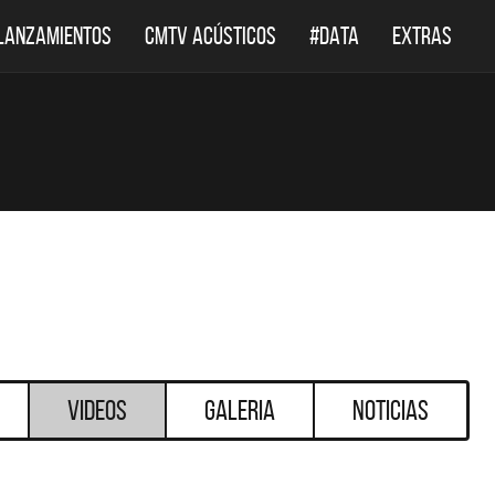
LANZAMIENTOS
CMTV ACÚSTICOS
#DATA
EXTRAS
Videos
Galeria
Noticias
DESTACADOS
DESTACADOS
F LEPPARD REGRESA A
EL DOCUMENTAL DE LO