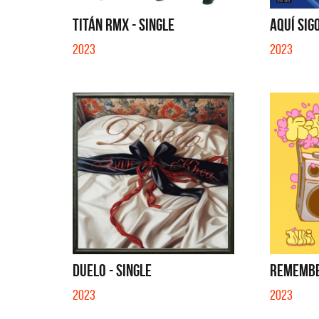
Carrizo)
FLOR D
CARAMELITO EN BARRA
TITÁN RMX - SINGLE
AQUÍ SIG
2023
2023
DUELO - SINGLE
REMEMBE
2023
2023