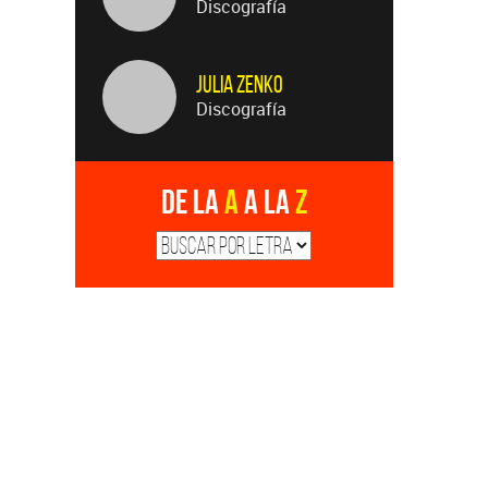
Discografía
Julia Zenko
Discografía
De la
A
a la
Z