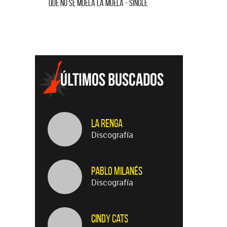
E
QUE NO SE MUELA LA MUELA - SINGLE
HOMENAJE 
La Renga
Discografía
Pablo Milanés
Discografía
Cindy Cats