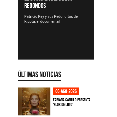
TEM
Lanzamientos CMTV
Acústi
os de
Últimas Noticias
06-ago-2026
Fabiana Cantilo presenta
'Flor de Loto'