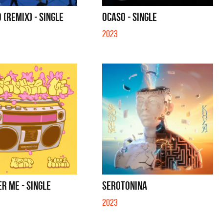
E LOTO - SINGLE
QUE NO SE MUELA LA MUELA - SINGL
O (REMIX) - SINGLE
OCASO - SINGLE
2023
R ME - SINGLE
SEROTONINA
2023