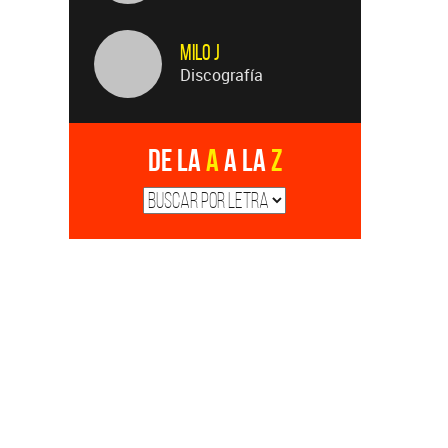
Milo J
Discografía
De la
A
a la
Z