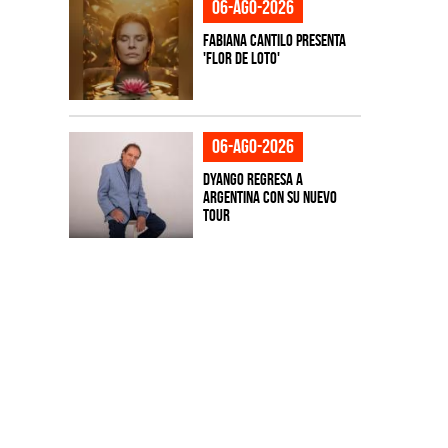
06-ago-2026
Fabiana Cantilo presenta
'Flor de Loto'
06-ago-2026
Dyango regresa a
Argentina con su nuevo
tour