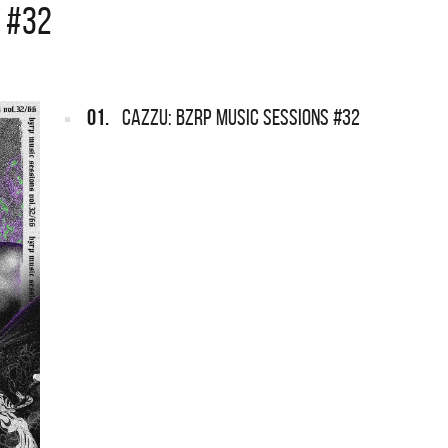
S #32
ARGENTINA
ección completa de los CMTV
cos. Todos los meses se suman
Def Leppard vuelve a Argentina
artistas.
01.
CAZZU: BZRP MUSIC SESSIONS #32