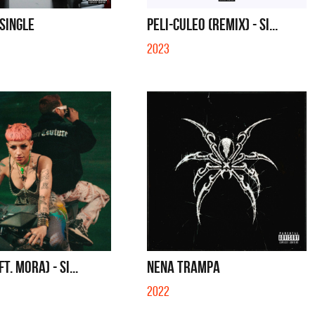
SE MUELA LA MUELA - SINGLE
TE VI - SINGLE
 SINGLE
PELI-CULEO (REMIX) - SI...
2023
FT. MORA) - SI...
NENA TRAMPA
2022