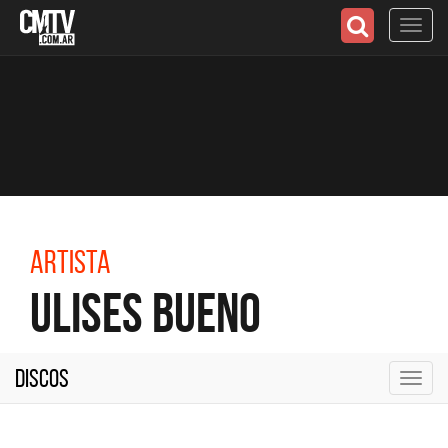
Toggl
navig
Artista
Ulises Bueno
Discos
Toggl
navig