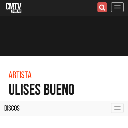
Toggl
navig
Artista
Ulises Bueno
Discos
Toggl
navig