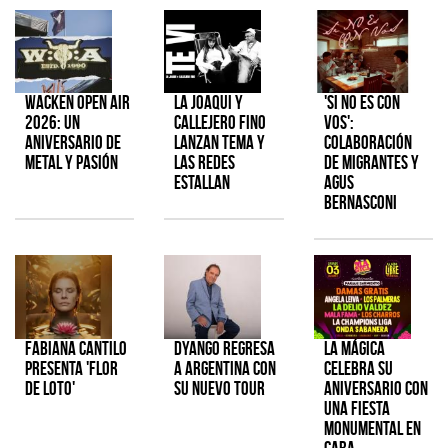
Wacken Open Air
La Joaqui y
'Si No Es Con
2026: Un
Callejero Fino
Vos':
aniversario de
lanzan tema y
colaboración
metal y pasión
las redes
de Migrantes y
estallan
Agus
Bernasconi
Fabiana Cantilo
Dyango regresa
La Mágica
presenta 'Flor
a Argentina con
celebra su
de Loto'
su nuevo tour
aniversario con
una fiesta
monumental en