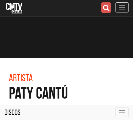
Toggl
navig
Artista
Paty Cantú
Discos
Toggl
navig