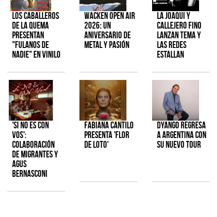
Los Caballeros
Wacken Open Air
La Joaqui y
de la Quema
2026: Un
Callejero Fino
presentan
aniversario de
lanzan tema y
"Fulanos de
metal y pasión
las redes
Nadie" en vinilo
estallan
'Si No Es Con
Fabiana Cantilo
Dyango regresa
Vos':
presenta 'Flor
a Argentina con
colaboración
de Loto'
su nuevo tour
de Migrantes y
Agus
Bernasconi