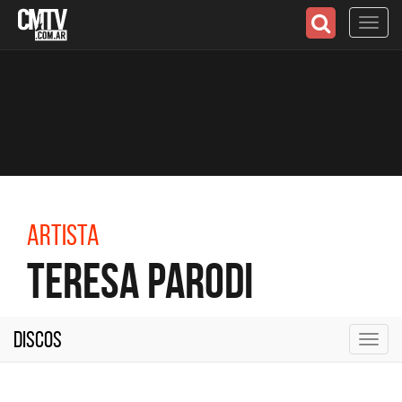
Toggl
navig
Artista
Teresa Parodi
Discos
Toggl
navig