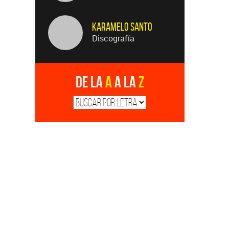
Karamelo Santo
Discografía
De la
A
a la
Z