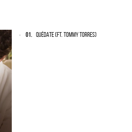
ARGENTINA
ección completa de los CMTV
cos. Todos los meses se suman
Def Leppard vuelve a Argentina
artistas.
01.
QUÉDATE (FT. TOMMY TORRES)