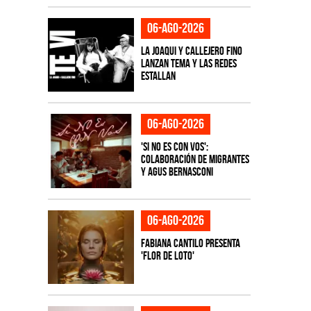
06-ago-2026
La Joaqui y Callejero Fino
lanzan tema y las redes
estallan
06-ago-2026
'Si No Es Con Vos':
colaboración de Migrantes
y Agus Bernasconi
06-ago-2026
Fabiana Cantilo presenta
'Flor de Loto'