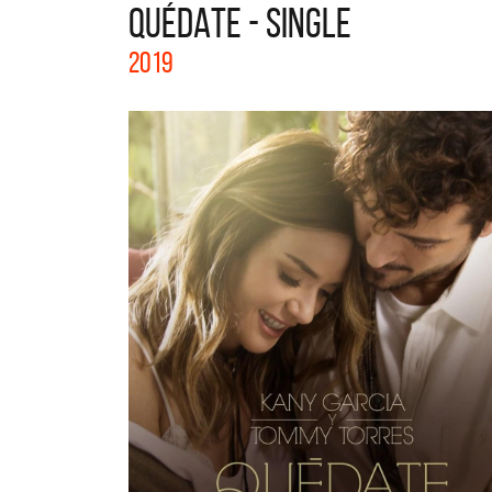
QUÉDATE - SINGLE
La col
2019
Acústi
nuevos 