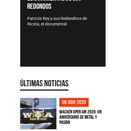
REDONDOS
Lanzamie
Patricio Rey y sus Redonditos de
Ricota, el documental
Últimas Noticias
06-ago-2026
Wacken Open Air 2026: Un
aniversario de metal y
pasión