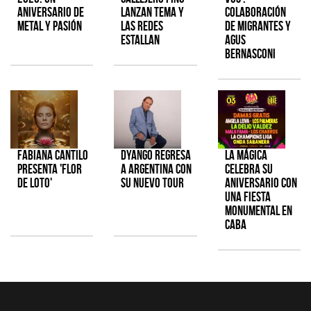
aniversario de
lanzan tema y
colaboración
metal y pasión
las redes
de Migrantes y
estallan
Agus
Bernasconi
Fabiana Cantilo
Dyango regresa
La Mágica
presenta 'Flor
a Argentina con
celebra su
de Loto'
su nuevo tour
aniversario con
una fiesta
monumental en
CABA